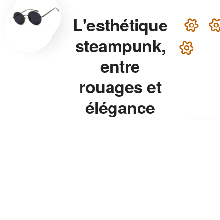
L'esthétique
steampunk,
entre
rouages et
élégance
victorienne
Lunettes steampunk en
laiton, montre aux rouages
apparents, chapeau haut-de-
forme — chaque accessoire
de notre collection associe
précision mécanique et
esthétique théâtrale pour un