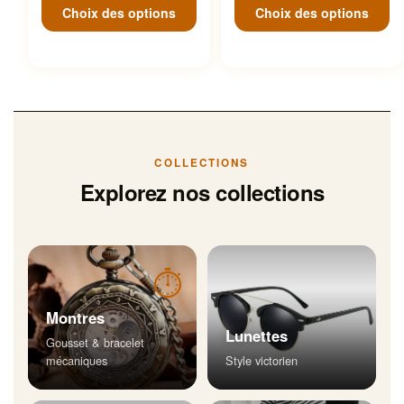
Choix des options
Choix des options
COLLECTIONS
Explorez nos collections
⏱
Montres
Lunettes
Gousset & bracelet
mécaniques
Style victorien