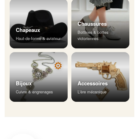
Chaussures
Chapeaux
Bottines & bottes
Haut-de-forme & aviateur
victoriennes
⚙
Bijoux
Accessoires
Cuivre & engrenages
L'ère mécanique