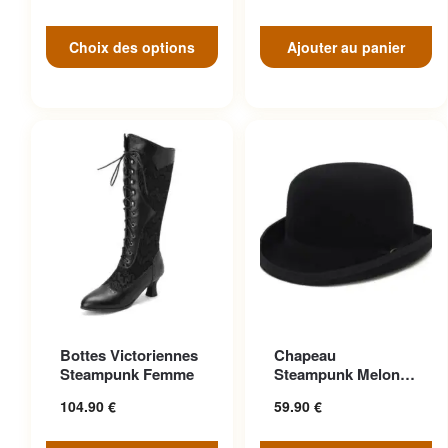
Choix des options
Ajouter au panier
Ce produit a plusieurs
Ce produit a plusieurs
Bottes Victoriennes
Chapeau
variations. Les options
variations. Les options
Steampunk Femme
Steampunk Melon
peuvent être choisies sur la
peuvent être choisies sur la
Vintage Aristocrate
104.90
€
59.90
€
page du produit
page du produit