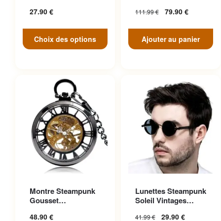
peuvent être choisies sur la
Face
27.90
€
79.90
€
111.99
€
page du produit
Choix des options
Ajouter au panier
Ce produit a plusieurs
Montre Steampunk
Lunettes Steampunk
variations. Les options
Gousset
Soleil Vintages
peuvent être choisies sur la
Transparente
Noires Cuir
48.90
€
29.90
€
41.99
€
Ascendante
page du produit