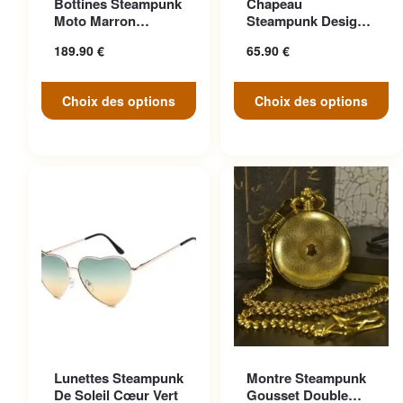
Bottines Steampunk
Chapeau
variations. Les options
variations. Les options
Moto Marron
Steampunk Design
peuvent être choisies sur la
peuvent être choisies sur la
Anticonformiste
Cosplay
189.90
€
65.90
€
page du produit
page du produit
Choix des options
Choix des options
Ce produit a plusieurs
Lunettes Steampunk
Montre Steampunk
variations. Les options
De Soleil Cœur Vert
Gousset Double