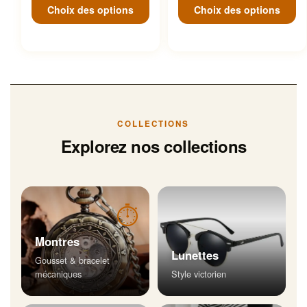
Choix des options
Choix des options
COLLECTIONS
Explorez nos collections
⏱
Montres
Lunettes
Gousset & bracelet
mécaniques
Style victorien