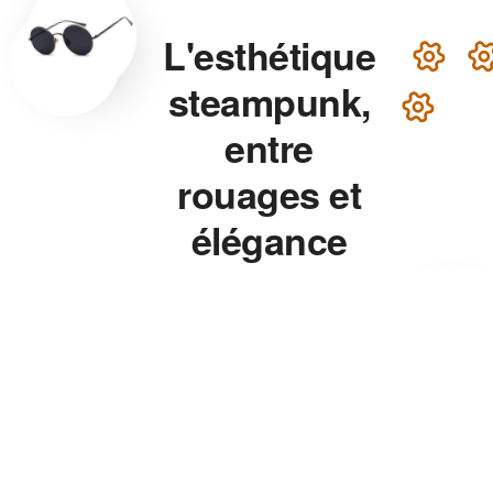
L'esthétique
steampunk,
entre
rouages et
élégance
victorienne
Lunettes steampunk en
laiton, montre aux rouages
apparents, chapeau haut-de-
forme — chaque accessoire
de notre collection associe
précision mécanique et
esthétique théâtrale pour un