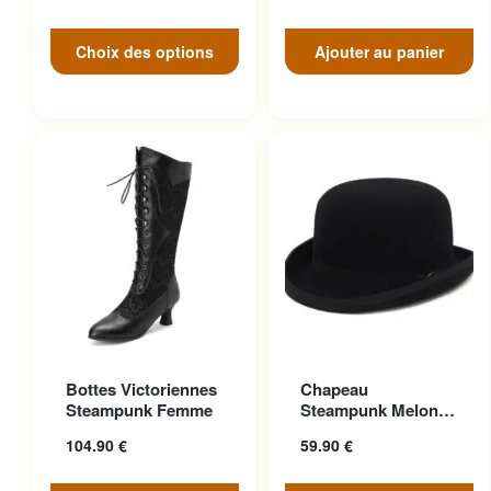
Choix des options
Ajouter au panier
Ce produit a plusieurs
Ce produit a plusieurs
Bottes Victoriennes
Chapeau
variations. Les options
variations. Les options
Steampunk Femme
Steampunk Melon
peuvent être choisies sur la
peuvent être choisies sur la
Vintage Aristocrate
104.90
€
59.90
€
page du produit
page du produit