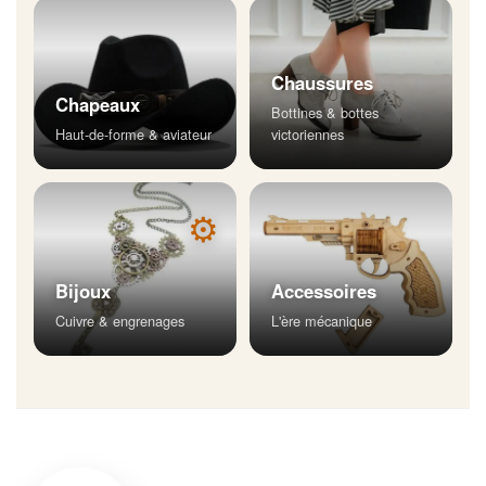
Chaussures
Chapeaux
Bottines & bottes
Haut-de-forme & aviateur
victoriennes
⚙
Bijoux
Accessoires
Cuivre & engrenages
L'ère mécanique