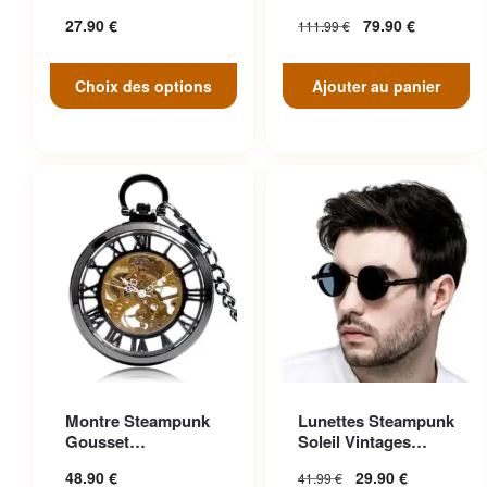
peuvent être choisies sur la
Face
27.90
€
79.90
€
111.99
€
page du produit
Choix des options
Ajouter au panier
Ce produit a plusieurs
Montre Steampunk
Lunettes Steampunk
variations. Les options
Gousset
Soleil Vintages
peuvent être choisies sur la
Transparente
Noires Cuir
48.90
€
29.90
€
41.99
€
Ascendante
page du produit