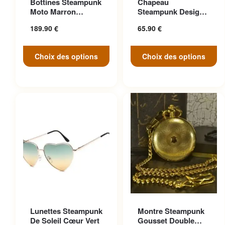
Bottines Steampunk
Chapeau
variations. Les options
variations. Les options
Moto Marron
Steampunk Design
peuvent être choisies sur la
peuvent être choisies sur la
Anticonformiste
Cosplay
189.90
€
65.90
€
page du produit
page du produit
Choix des options
Choix des options
Ce produit a plusieurs
Lunettes Steampunk
Montre Steampunk
variations. Les options
De Soleil Cœur Vert
Gousset Double