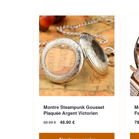
Ce p
Montre Steampunk Gousset
M
Les 
Plaquée Argent Victorien
F
sur 
48.90
€
7
68.99
€