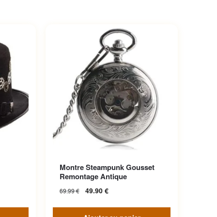
iations.
Montre Steampunk Gousset
choisies
Remontage Antique
49.90
€
69.99
€