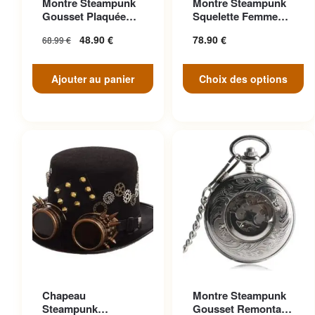
Montre Steampunk
Montre Steampunk
variations. Les options
Gousset Plaquée
Squelette Femme
peuvent être choisies sur la
Argent Victorien
Luxe Strass
48.90
€
78.90
€
68.99
€
page du produit
Ajouter au panier
Choix des options
Ce produit a plusieurs
Chapeau
Montre Steampunk
variations. Les options
Steampunk
Gousset Remontage