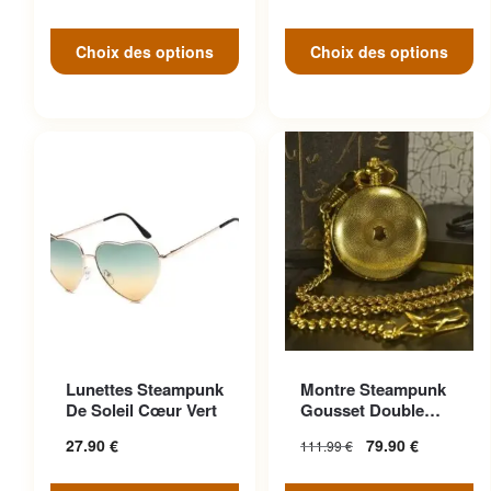
Choix des options
Choix des options
Ce produit a plusieurs
Lunettes Steampunk
Montre Steampunk
variations. Les options
De Soleil Cœur Vert
Gousset Double
peuvent être choisies sur la
Face
27.90
€
79.90
€
111.99
€
page du produit