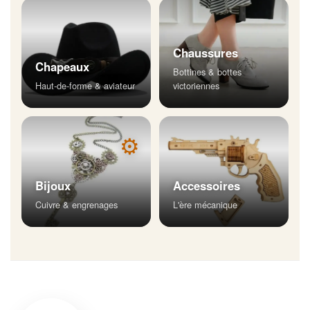
Chaussures
Chapeaux
Bottines & bottes
Haut-de-forme & aviateur
victoriennes
⚙
Bijoux
Accessoires
Cuivre & engrenages
L'ère mécanique