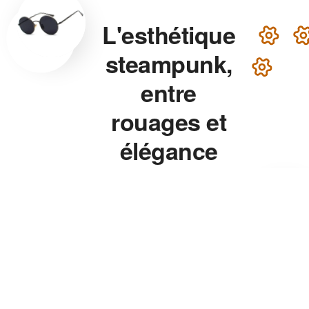
L'esthétique
steampunk,
entre
rouages et
élégance
victorienne
Lunettes steampunk en
laiton, montre aux rouages
apparents, chapeau haut-de-
forme — chaque accessoire
de notre collection associe
précision mécanique et
esthétique théâtrale pour un