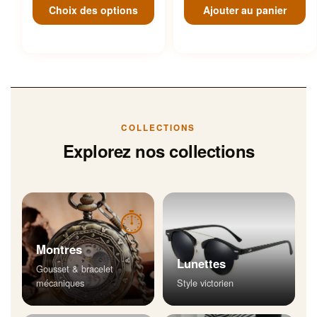
Choix des options
Ajouter au panier
COLLECTIONS
Explorez nos collections
⏱
Montres
Lunettes
Gousset & bracelet
mécaniques
Style victorien