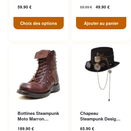
peuvent être choisies sur la
Engrenage Noir
Antique
59.90
€
49.90
€
69.99
€
page du produit
Choix des options
Ajouter au panier
Ce produit a plusieurs
Ce produit a plusieurs
Bottines Steampunk
Chapeau
variations. Les options
variations. Les options
Moto Marron
Steampunk Design
peuvent être choisies sur la
peuvent être choisies sur la
Anticonformiste
Cosplay
189.90
€
65.90
€
page du produit
page du produit