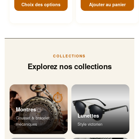
Choix des options
Ajouter au panier
COLLECTIONS
Explorez nos collections
⏱
Montres
Lunettes
Gousset & bracelet
mécaniques
Style victorien