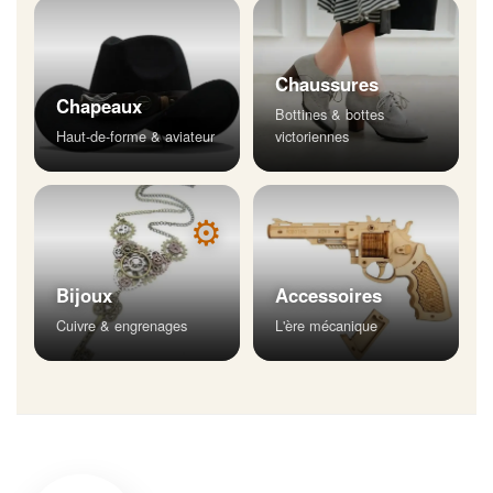
Chaussures
Chapeaux
Bottines & bottes
Haut-de-forme & aviateur
victoriennes
⚙
Bijoux
Accessoires
Cuivre & engrenages
L'ère mécanique