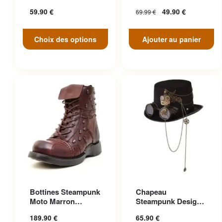
peuvent être choisies sur la
Engrenage Noir
Antique
59.90
€
49.90
€
69.99
€
page du produit
Choix des options
Ajouter au panier
Ce produit a plusieurs
Ce produit a plusieurs
Bottines Steampunk
Chapeau
variations. Les options
variations. Les options
Moto Marron
Steampunk Design
peuvent être choisies sur la
peuvent être choisies sur la
Anticonformiste
Cosplay
189.90
€
65.90
€
page du produit
page du produit