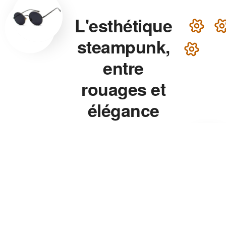
L'esthétique
steampunk,
entre
rouages et
élégance
victorienne
Lunettes steampunk en
laiton, montre aux rouages
apparents, chapeau haut-de-
forme — chaque accessoire
de notre collection associe
précision mécanique et
esthétique théâtrale pour un