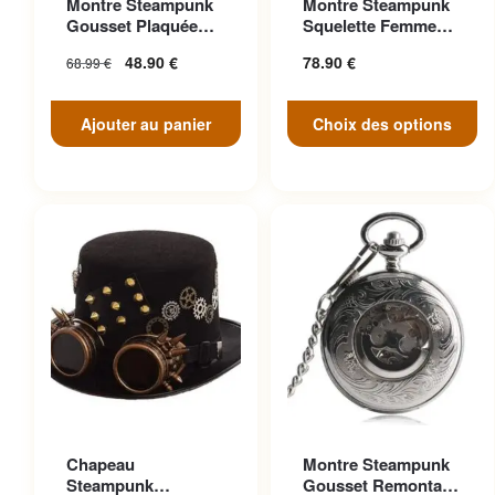
Montre Steampunk
Montre Steampunk
variations. Les options
Gousset Plaquée
Squelette Femme
peuvent être choisies sur la
Argent Victorien
Luxe Strass
48.90
€
78.90
€
68.99
€
page du produit
Ajouter au panier
Choix des options
Ce produit a plusieurs
Chapeau
Montre Steampunk
variations. Les options
Steampunk
Gousset Remontage