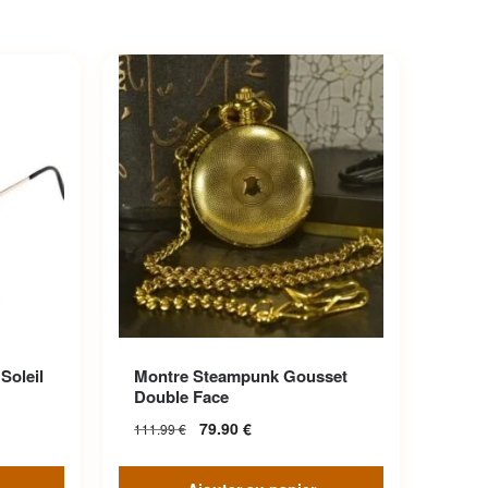
iations.
Soleil
Montre Steampunk Gousset
choisies
Double Face
79.90
€
111.99
€