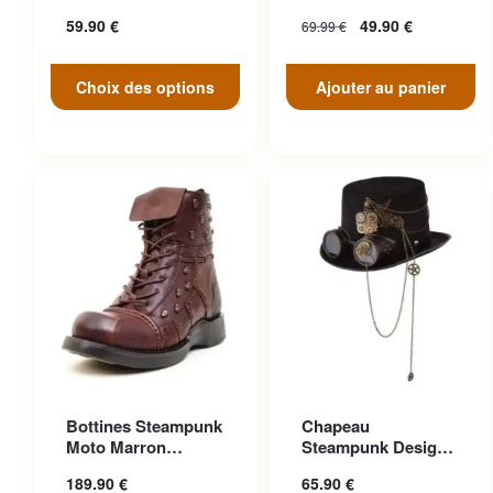
peuvent être choisies sur la
Engrenage Noir
Antique
59.90
€
49.90
€
69.99
€
page du produit
Choix des options
Ajouter au panier
Ce produit a plusieurs
Ce produit a plusieurs
Bottines Steampunk
Chapeau
variations. Les options
variations. Les options
Moto Marron
Steampunk Design
peuvent être choisies sur la
peuvent être choisies sur la
Anticonformiste
Cosplay
189.90
€
65.90
€
page du produit
page du produit