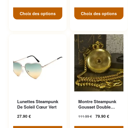
Choix des options
Choix des options
Ce produit a plusieurs
Lunettes Steampunk
Montre Steampunk
variations. Les options
De Soleil Cœur Vert
Gousset Double
peuvent être choisies sur la
Face
27.90
€
79.90
€
111.99
€
page du produit