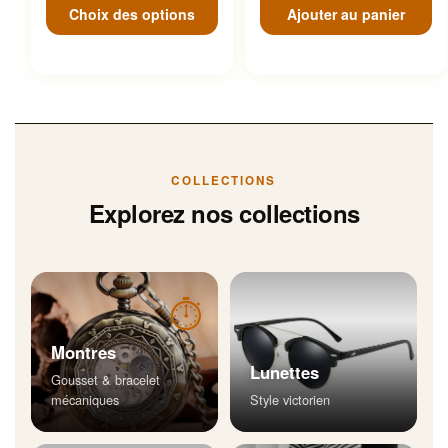
Choix des options
Ajouter au panier
COLLECTIONS
Explorez nos collections
⏱
Montres
Lunettes
Gousset & bracelet
mécaniques
Style victorien