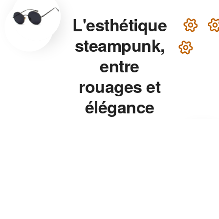
L'esthétique
steampunk,
entre
rouages et
élégance
victorienne
Lunettes steampunk en
laiton, montre aux rouages
apparents, chapeau haut-de-
forme — chaque accessoire
de notre collection associe
précision mécanique et
esthétique théâtrale pour un