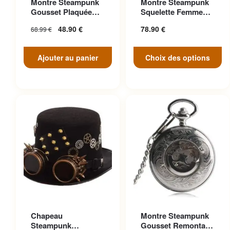
Montre Steampunk
Montre Steampunk
variations. Les options
Gousset Plaquée
Squelette Femme
peuvent être choisies sur la
Argent Victorien
Luxe Strass
48.90
€
78.90
€
68.99
€
page du produit
Ajouter au panier
Choix des options
Ce produit a plusieurs
Chapeau
Montre Steampunk
variations. Les options
Steampunk
Gousset Remontage