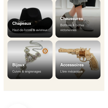
Chaussures
Chapeaux
Bottines & bottes
Haut-de-forme & aviateur
victoriennes
⚙
Bijoux
Accessoires
Cuivre & engrenages
L'ère mécanique