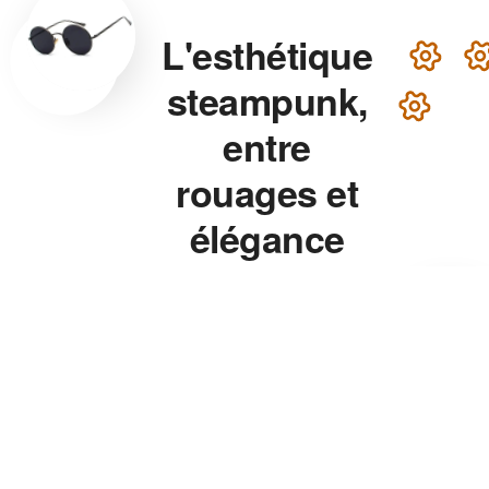
L'esthétique
steampunk,
entre
rouages et
élégance
victorienne
Lunettes steampunk en
laiton, montre aux rouages
apparents, chapeau haut-de-
forme — chaque accessoire
de notre collection associe
précision mécanique et
esthétique théâtrale pour un