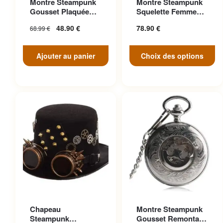
Montre Steampunk
Montre Steampunk
variations. Les options
Gousset Plaquée
Squelette Femme
peuvent être choisies sur la
Argent Victorien
Luxe Strass
48.90
€
78.90
€
68.99
€
page du produit
Ajouter au panier
Choix des options
Ce produit a plusieurs
Chapeau
Montre Steampunk
variations. Les options
Steampunk
Gousset Remontage