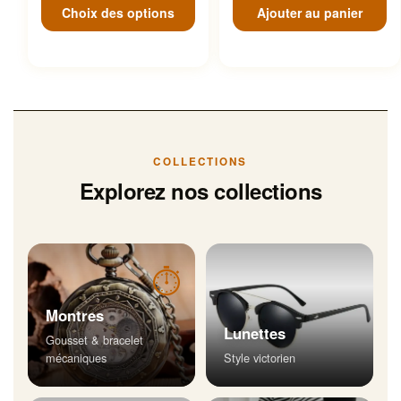
Choix des options
Ajouter au panier
COLLECTIONS
Explorez nos collections
⏱
Montres
Lunettes
Gousset & bracelet
mécaniques
Style victorien