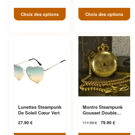
Choix des options
Choix des options
Ce produit a plusieurs
Lunettes Steampunk
Montre Steampunk
variations. Les options
De Soleil Cœur Vert
Gousset Double
peuvent être choisies sur la
Face
27.90
€
79.90
€
111.99
€
page du produit