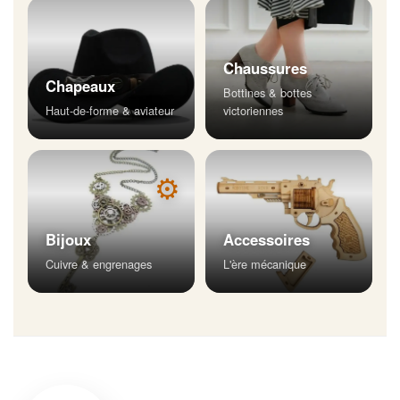
Chaussures
Chapeaux
Bottines & bottes
Haut-de-forme & aviateur
victoriennes
⚙
Bijoux
Accessoires
Cuivre & engrenages
L'ère mécanique