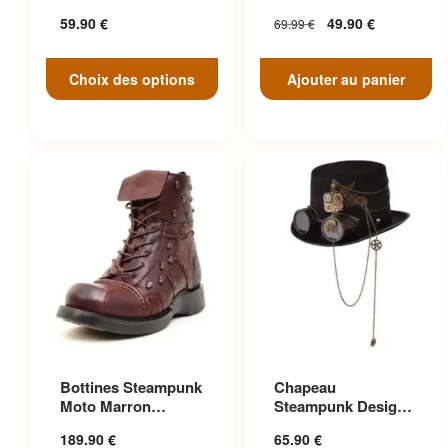
peuvent être choisies sur la
Engrenage Noir
Antique
59.90
€
49.90
€
69.99
€
page du produit
Choix des options
Ajouter au panier
Ce produit a plusieurs
Ce produit a plusieurs
Bottines Steampunk
Chapeau
variations. Les options
variations. Les options
Moto Marron
Steampunk Design
peuvent être choisies sur la
peuvent être choisies sur la
Anticonformiste
Cosplay
189.90
€
65.90
€
page du produit
page du produit