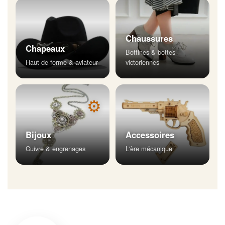
Chaussures
Chapeaux
Bottines & bottes
Haut-de-forme & aviateur
victoriennes
⚙
Bijoux
Accessoires
Cuivre & engrenages
L'ère mécanique