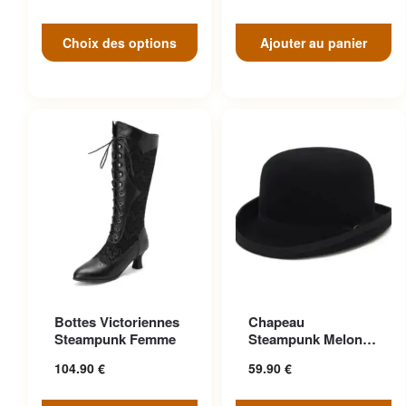
Choix des options
Ajouter au panier
Ce produit a plusieurs
Ce produit a plusieurs
Bottes Victoriennes
Chapeau
variations. Les options
variations. Les options
Steampunk Femme
Steampunk Melon
peuvent être choisies sur la
peuvent être choisies sur la
Vintage Aristocrate
104.90
€
59.90
€
page du produit
page du produit