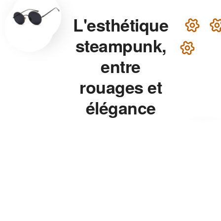
L'esthétique
steampunk,
entre
rouages et
élégance
victorienne
Lunettes steampunk en
laiton, montre aux rouages
apparents, chapeau haut-de-
forme — chaque accessoire
de notre collection associe
précision mécanique et
esthétique théâtrale pour un