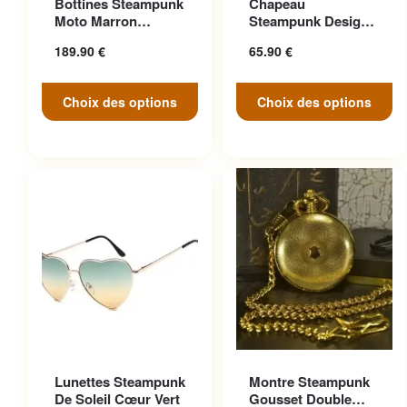
Bottines Steampunk
Chapeau
variations. Les options
variations. Les options
Moto Marron
Steampunk Design
peuvent être choisies sur la
peuvent être choisies sur la
Anticonformiste
Cosplay
189.90
€
65.90
€
page du produit
page du produit
Choix des options
Choix des options
Ce produit a plusieurs
Lunettes Steampunk
Montre Steampunk
variations. Les options
De Soleil Cœur Vert
Gousset Double