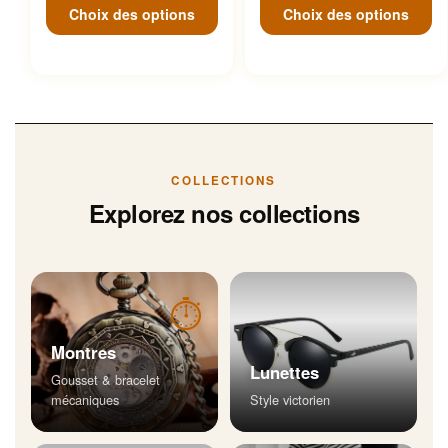
Choix des options
Choix des options
COLLECTIONS
Explorez nos collections
⏱
Montres
Lunettes
Gousset & bracelet
mécaniques
Style victorien