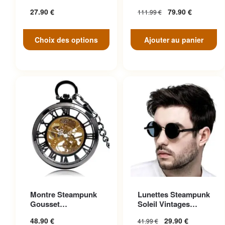
peuvent être choisies sur la
Face
27.90
€
79.90
€
111.99
€
page du produit
Choix des options
Ajouter au panier
Ce produit a plusieurs
Montre Steampunk
Lunettes Steampunk
variations. Les options
Gousset
Soleil Vintages
peuvent être choisies sur la
Transparente
Noires Cuir
48.90
€
29.90
€
41.99
€
Ascendante
page du produit