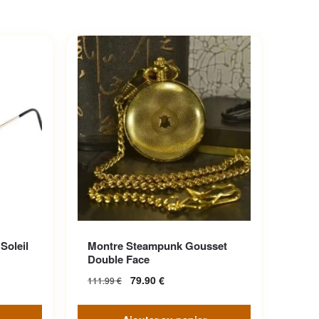
iations.
Soleil
Montre Steampunk Gousset
choisies
Double Face
79.90
€
111.99
€