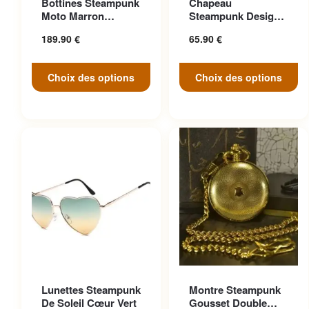
Bottines Steampunk
Chapeau
variations. Les options
variations. Les options
Moto Marron
Steampunk Design
peuvent être choisies sur la
peuvent être choisies sur la
Anticonformiste
Cosplay
189.90
€
65.90
€
page du produit
page du produit
Choix des options
Choix des options
Ce produit a plusieurs
Lunettes Steampunk
Montre Steampunk
variations. Les options
De Soleil Cœur Vert
Gousset Double