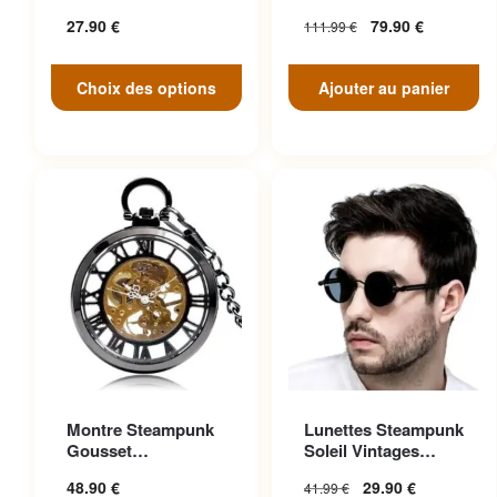
peuvent être choisies sur la
Face
27.90
€
79.90
€
111.99
€
page du produit
Choix des options
Ajouter au panier
Ce produit a plusieurs
Montre Steampunk
Lunettes Steampunk
variations. Les options
Gousset
Soleil Vintages
peuvent être choisies sur la
Transparente
Noires Cuir
48.90
€
29.90
€
41.99
€
Ascendante
page du produit