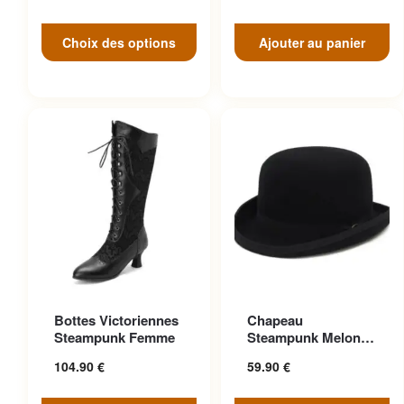
Choix des options
Ajouter au panier
Ce produit a plusieurs
Ce produit a plusieurs
Bottes Victoriennes
Chapeau
variations. Les options
variations. Les options
Steampunk Femme
Steampunk Melon
peuvent être choisies sur la
peuvent être choisies sur la
Vintage Aristocrate
104.90
€
59.90
€
page du produit
page du produit