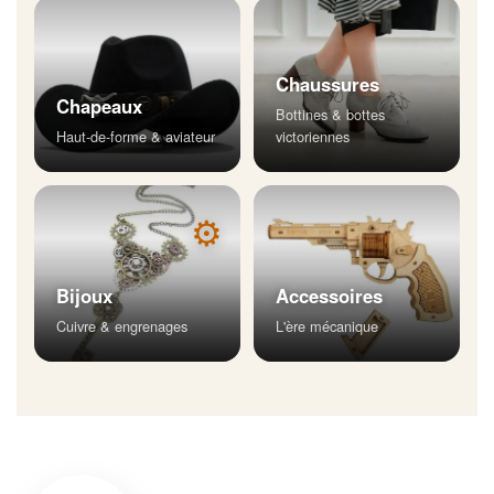
Chaussures
Chapeaux
Bottines & bottes
Haut-de-forme & aviateur
victoriennes
⚙
Bijoux
Accessoires
Cuivre & engrenages
L'ère mécanique