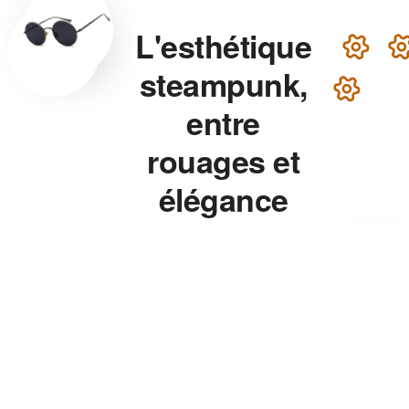
L'esthétique
steampunk,
entre
rouages et
élégance
victorienne
Lunettes steampunk en
laiton, montre aux rouages
apparents, chapeau haut-de-
forme — chaque accessoire
de notre collection associe
précision mécanique et
esthétique théâtrale pour un