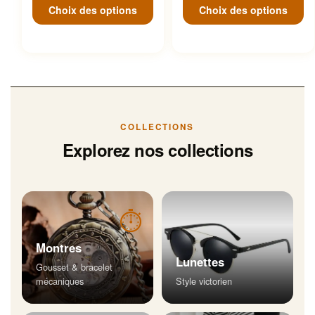
Choix des options
Choix des options
COLLECTIONS
Explorez nos collections
⏱
Montres
Lunettes
Gousset & bracelet
mécaniques
Style victorien