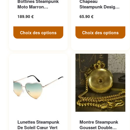
Bottines Steampunk
Chapeau
variations. Les options
variations. Les options
Moto Marron
Steampunk Design
peuvent être choisies sur la
peuvent être choisies sur la
Anticonformiste
Cosplay
189.90
€
65.90
€
page du produit
page du produit
Choix des options
Choix des options
Ce produit a plusieurs
Lunettes Steampunk
Montre Steampunk
variations. Les options
De Soleil Cœur Vert
Gousset Double