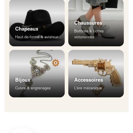
Chaussures
Chapeaux
Bottines & bottes
Haut-de-forme & aviateur
victoriennes
⚙
Bijoux
Accessoires
Cuivre & engrenages
L'ère mécanique