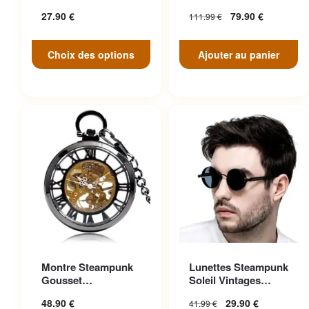
peuvent être choisies sur la
Face
27.90
€
79.90
€
111.99
€
page du produit
Choix des options
Ajouter au panier
Ce produit a plusieurs
Montre Steampunk
Lunettes Steampunk
variations. Les options
Gousset
Soleil Vintages
peuvent être choisies sur la
Transparente
Noires Cuir
48.90
€
29.90
€
41.99
€
Ascendante
page du produit