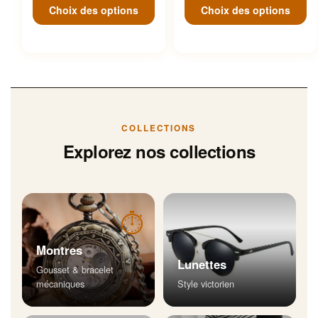
Choix des options
Choix des options
COLLECTIONS
Explorez nos collections
⏱
Montres
Lunettes
Gousset & bracelet
mécaniques
Style victorien