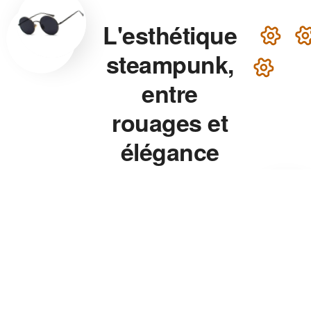
L'esthétique
steampunk,
entre
rouages et
élégance
victorienne
Lunettes steampunk en
laiton, montre aux rouages
apparents, chapeau haut-de-
forme — chaque accessoire
de notre collection associe
précision mécanique et
esthétique théâtrale pour un