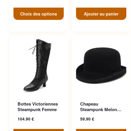
Choix des options
Ajouter au panier
Ce produit a plusieurs
Ce produit a plusieurs
Bottes Victoriennes
Chapeau
variations. Les options
variations. Les options
Steampunk Femme
Steampunk Melon
peuvent être choisies sur la
peuvent être choisies sur la
Vintage Aristocrate
104.90
€
59.90
€
page du produit
page du produit