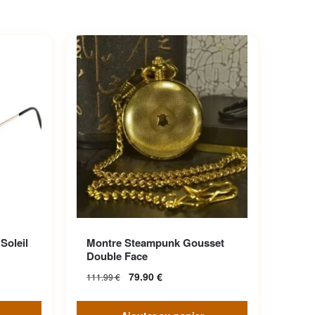
iations.
Soleil
Montre Steampunk Gousset
choisies
Double Face
79.90
€
111.99
€