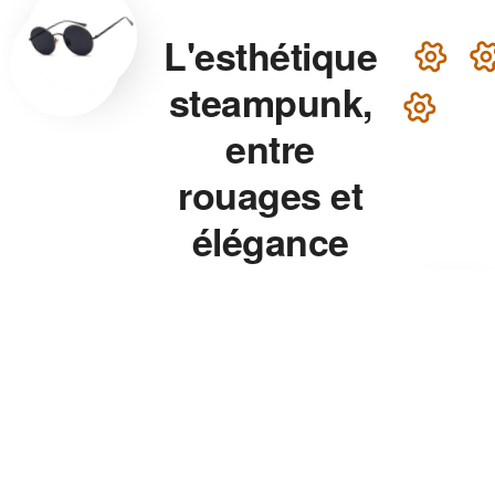
L'esthétique
steampunk,
entre
rouages et
élégance
victorienne
Lunettes steampunk en
laiton, montre aux rouages
apparents, chapeau haut-de-
forme — chaque accessoire
de notre collection associe
précision mécanique et
esthétique théâtrale pour un