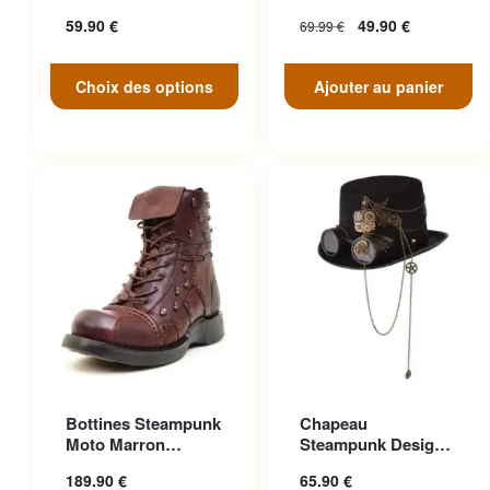
peuvent être choisies sur la
Engrenage Noir
Antique
59.90
€
49.90
€
69.99
€
page du produit
Choix des options
Ajouter au panier
Ce produit a plusieurs
Ce produit a plusieurs
Bottines Steampunk
Chapeau
variations. Les options
variations. Les options
Moto Marron
Steampunk Design
peuvent être choisies sur la
peuvent être choisies sur la
Anticonformiste
Cosplay
189.90
€
65.90
€
page du produit
page du produit