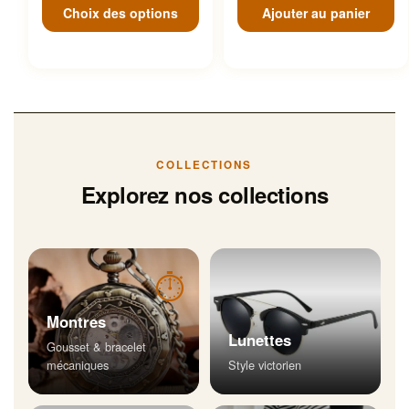
Choix des options
Ajouter au panier
COLLECTIONS
Explorez nos collections
⏱
Montres
Lunettes
Gousset & bracelet
mécaniques
Style victorien