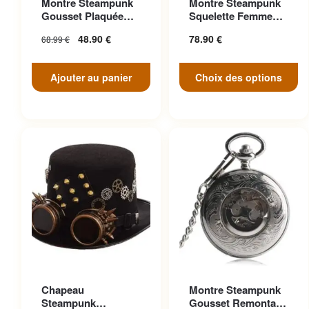
Montre Steampunk
Montre Steampunk
variations. Les options
Gousset Plaquée
Squelette Femme
peuvent être choisies sur la
Argent Victorien
Luxe Strass
48.90
€
78.90
€
68.99
€
page du produit
Ajouter au panier
Choix des options
Ce produit a plusieurs
Chapeau
Montre Steampunk
variations. Les options
Steampunk
Gousset Remontage