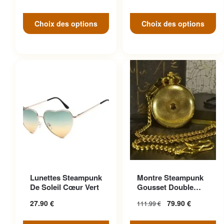
Choix des options
Choix des options
Ce produit a plusieurs
Lunettes Steampunk
Montre Steampunk
variations. Les options
De Soleil Cœur Vert
Gousset Double
peuvent être choisies sur la
Face
27.90
€
79.90
€
111.99
€
page du produit