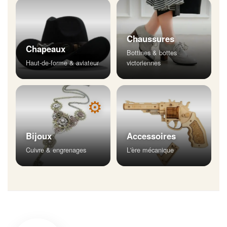
Chaussures
Chapeaux
Bottines & bottes
Haut-de-forme & aviateur
victoriennes
⚙
Bijoux
Accessoires
Cuivre & engrenages
L'ère mécanique