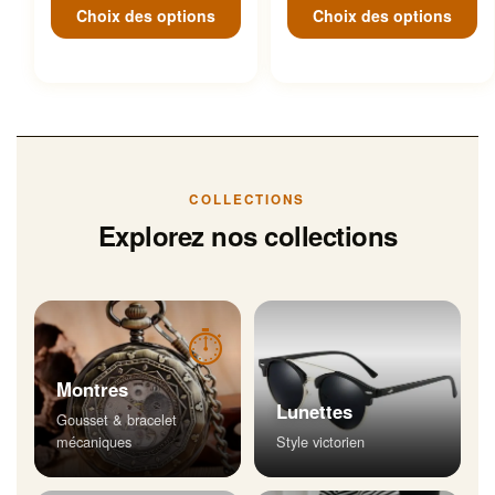
Choix des options
Choix des options
COLLECTIONS
Explorez nos collections
⏱
Montres
Lunettes
Gousset & bracelet
mécaniques
Style victorien