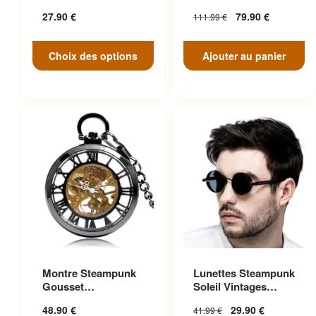
peuvent être choisies sur la
Face
27.90
€
79.90
€
111.99
€
page du produit
Choix des options
Ajouter au panier
Ce produit a plusieurs
Montre Steampunk
Lunettes Steampunk
variations. Les options
Gousset
Soleil Vintages
peuvent être choisies sur la
Transparente
Noires Cuir
48.90
€
29.90
€
41.99
€
Ascendante
page du produit