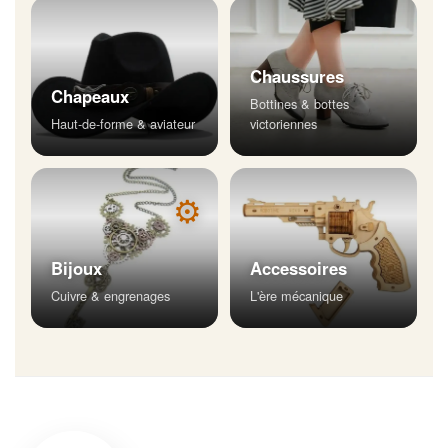
Chaussures
Chapeaux
Bottines & bottes
Haut-de-forme & aviateur
victoriennes
⚙
Bijoux
Accessoires
Cuivre & engrenages
L'ère mécanique