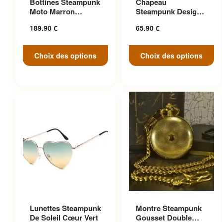
Bottines Steampunk
Chapeau
variations. Les options
variations. Les options
Moto Marron
Steampunk Design
peuvent être choisies sur la
peuvent être choisies sur la
Anticonformiste
Cosplay
189.90
€
65.90
€
page du produit
page du produit
Choix des options
Choix des options
Ce produit a plusieurs
Lunettes Steampunk
Montre Steampunk
variations. Les options
De Soleil Cœur Vert
Gousset Double