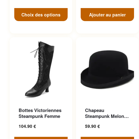
Choix des options
Ajouter au panier
Ce produit a plusieurs
Ce produit a plusieurs
Bottes Victoriennes
Chapeau
variations. Les options
variations. Les options
Steampunk Femme
Steampunk Melon
peuvent être choisies sur la
peuvent être choisies sur la
Vintage Aristocrate
104.90
€
59.90
€
page du produit
page du produit