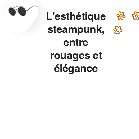
L'esthétique
steampunk,
entre
rouages et
élégance
victorienne
Lunettes steampunk en
laiton, montre aux rouages
apparents, chapeau haut-de-
forme — chaque accessoire
de notre collection associe
précision mécanique et
esthétique théâtrale pour un