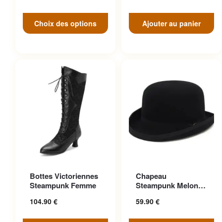
Choix des options
Ajouter au panier
Ce produit a plusieurs
Ce produit a plusieurs
Bottes Victoriennes
Chapeau
variations. Les options
variations. Les options
Steampunk Femme
Steampunk Melon
peuvent être choisies sur la
peuvent être choisies sur la
Vintage Aristocrate
104.90
€
59.90
€
page du produit
page du produit