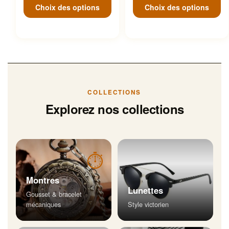
Choix des options
Choix des options
COLLECTIONS
Explorez nos collections
⏱
Montres
Lunettes
Gousset & bracelet
mécaniques
Style victorien