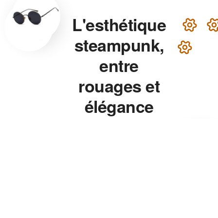
L'esthétique
steampunk,
entre
rouages et
élégance
victorienne
Lunettes steampunk en
laiton, montre aux rouages
apparents, chapeau haut-de-
forme — chaque accessoire
de notre collection associe
précision mécanique et
esthétique théâtrale pour un