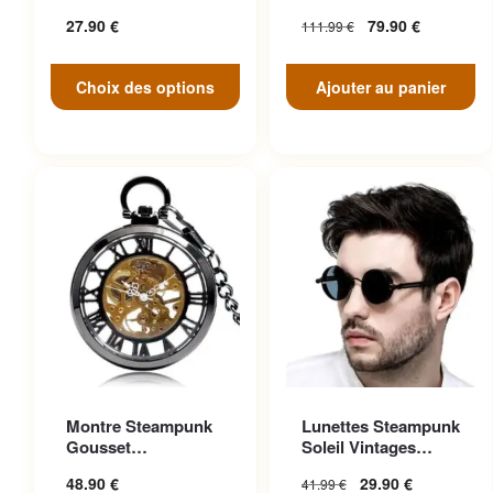
peuvent être choisies sur la
Face
27.90
€
79.90
€
111.99
€
page du produit
Choix des options
Ajouter au panier
Ce produit a plusieurs
Montre Steampunk
Lunettes Steampunk
variations. Les options
Gousset
Soleil Vintages
peuvent être choisies sur la
Transparente
Noires Cuir
48.90
€
29.90
€
41.99
€
Ascendante
page du produit