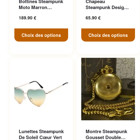
Bottines Steampunk
Chapeau
variations. Les options
variations. Les options
Moto Marron
Steampunk Design
peuvent être choisies sur la
peuvent être choisies sur la
Anticonformiste
Cosplay
189.90
€
65.90
€
page du produit
page du produit
Choix des options
Choix des options
Ce produit a plusieurs
Lunettes Steampunk
Montre Steampunk
variations. Les options
De Soleil Cœur Vert
Gousset Double