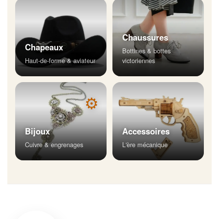
Chaussures
Chapeaux
Bottines & bottes
Haut-de-forme & aviateur
victoriennes
⚙
Bijoux
Accessoires
Cuivre & engrenages
L'ère mécanique