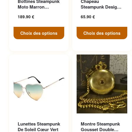
Bottines Steampunk
Chapeau
variations. Les options
variations. Les options
Moto Marron
Steampunk Design
peuvent être choisies sur la
peuvent être choisies sur la
Anticonformiste
Cosplay
189.90
€
65.90
€
page du produit
page du produit
Choix des options
Choix des options
Ce produit a plusieurs
Lunettes Steampunk
Montre Steampunk
variations. Les options
De Soleil Cœur Vert
Gousset Double