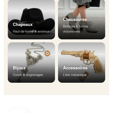
Chaussures
Chapeaux
Bottines & bottes
Haut-de-forme & aviateur
victoriennes
⚙
Bijoux
Accessoires
Cuivre & engrenages
L'ère mécanique