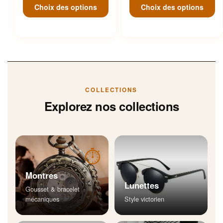
Choix des options
Choix des options
COLLECTIONS
Explorez nos collections
⏱
Montres
Lunettes
Gousset & bracelet
mécaniques
Style victorien