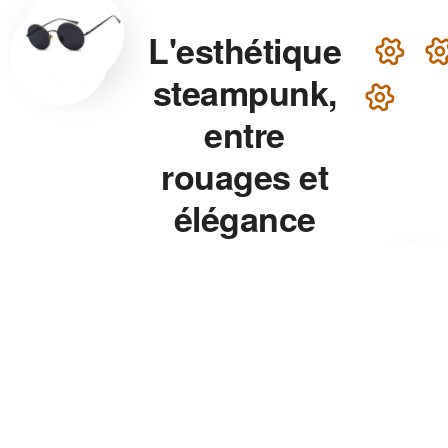
L'esthétique
steampunk,
entre
rouages et
élégance
victorienne
Lunettes steampunk en
laiton, montre aux rouages
apparents, chapeau haut-de-
forme — chaque accessoire
de notre collection associe
précision mécanique et
esthétique théâtrale pour un