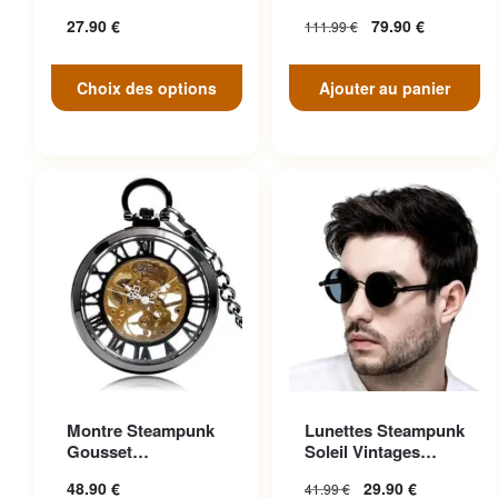
peuvent être choisies sur la
Face
27.90
€
79.90
€
111.99
€
page du produit
Choix des options
Ajouter au panier
Ce produit a plusieurs
Montre Steampunk
Lunettes Steampunk
variations. Les options
Gousset
Soleil Vintages
peuvent être choisies sur la
Transparente
Noires Cuir
48.90
€
29.90
€
41.99
€
Ascendante
page du produit