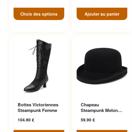
Choix des options
Ajouter au panier
Ce produit a plusieurs
Ce produit a plusieurs
Bottes Victoriennes
Chapeau
variations. Les options
variations. Les options
Steampunk Femme
Steampunk Melon
peuvent être choisies sur la
peuvent être choisies sur la
Vintage Aristocrate
104.90
€
59.90
€
page du produit
page du produit