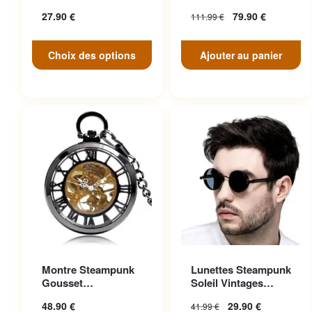
peuvent être choisies sur la
Face
27.90
€
79.90
€
111.99
€
page du produit
Choix des options
Ajouter au panier
Ce produit a plusieurs
Montre Steampunk
Lunettes Steampunk
variations. Les options
Gousset
Soleil Vintages
peuvent être choisies sur la
Transparente
Noires Cuir
48.90
€
29.90
€
41.99
€
Ascendante
page du produit