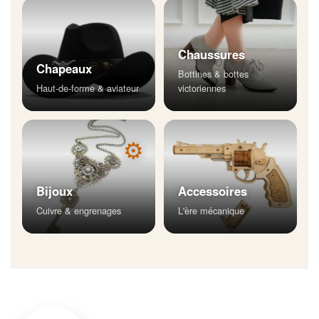
Chaussures
Chapeaux
Bottines & bottes
Haut-de-forme & aviateur
victoriennes
⚙
Bijoux
Accessoires
Cuivre & engrenages
L'ère mécanique