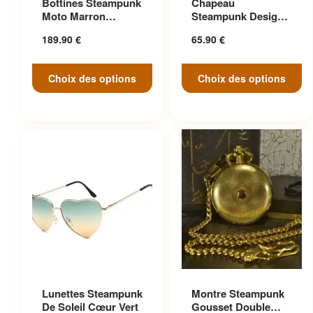
Bottines Steampunk
Chapeau
variations. Les options
variations. Les options
Moto Marron
Steampunk Design
peuvent être choisies sur la
peuvent être choisies sur la
Anticonformiste
Cosplay
189.90
€
65.90
€
page du produit
page du produit
Choix des options
Choix des options
Ce produit a plusieurs
Lunettes Steampunk
Montre Steampunk
variations. Les options
De Soleil Cœur Vert
Gousset Double