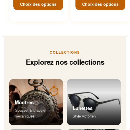
Choix des options
Choix des options
COLLECTIONS
Explorez nos collections
⏱
Montres
Lunettes
Gousset & bracelet
mécaniques
Style victorien