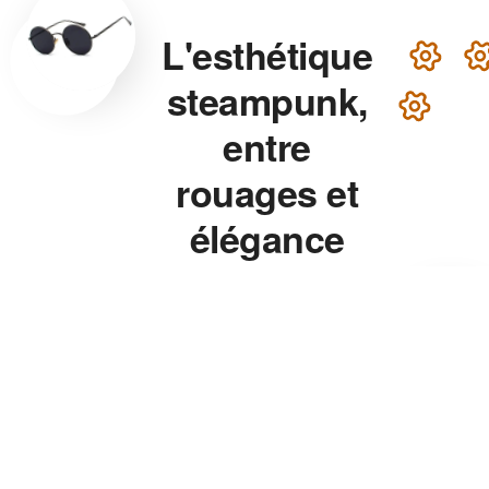
L'esthétique
steampunk,
entre
rouages et
élégance
victorienne
Lunettes steampunk en
laiton, montre aux rouages
apparents, chapeau haut-de-
forme — chaque accessoire
de notre collection associe
précision mécanique et
esthétique théâtrale pour un