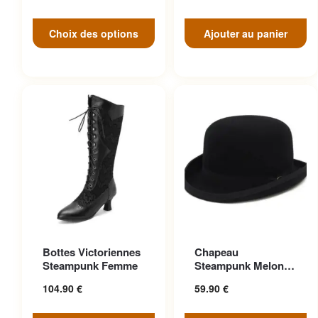
Choix des options
Ajouter au panier
Ce produit a plusieurs
Ce produit a plusieurs
Bottes Victoriennes
Chapeau
variations. Les options
variations. Les options
Steampunk Femme
Steampunk Melon
peuvent être choisies sur la
peuvent être choisies sur la
Vintage Aristocrate
104.90
€
59.90
€
page du produit
page du produit