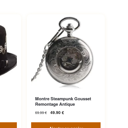
iations.
Montre Steampunk Gousset
choisies
Remontage Antique
49.90
€
69.99
€