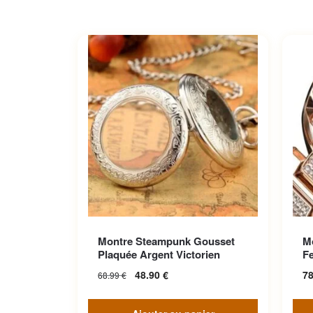
Ce p
Montre Steampunk Gousset
M
Les 
Plaquée Argent Victorien
F
sur 
48.90
€
7
68.99
€