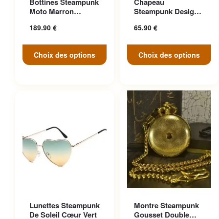
Bottines Steampunk
Chapeau
variations. Les options
variations. Les options
Moto Marron
Steampunk Design
peuvent être choisies sur la
peuvent être choisies sur la
Anticonformiste
Cosplay
189.90
€
65.90
€
page du produit
page du produit
Choix des options
Choix des options
Ce produit a plusieurs
Lunettes Steampunk
Montre Steampunk
variations. Les options
De Soleil Cœur Vert
Gousset Double