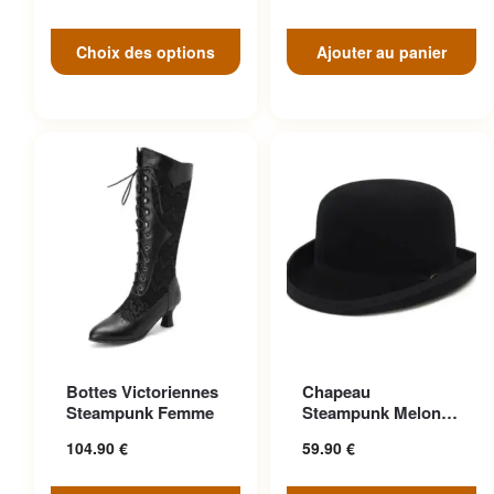
Choix des options
Ajouter au panier
Ce produit a plusieurs
Ce produit a plusieurs
Bottes Victoriennes
Chapeau
variations. Les options
variations. Les options
Steampunk Femme
Steampunk Melon
peuvent être choisies sur la
peuvent être choisies sur la
Vintage Aristocrate
104.90
€
59.90
€
page du produit
page du produit