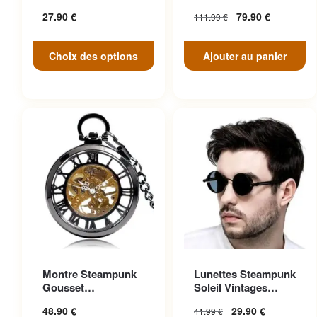
peuvent être choisies sur la
Face
27.90
€
79.90
€
111.99
€
page du produit
Choix des options
Ajouter au panier
Ce produit a plusieurs
Montre Steampunk
Lunettes Steampunk
variations. Les options
Gousset
Soleil Vintages
peuvent être choisies sur la
Transparente
Noires Cuir
48.90
€
29.90
€
41.99
€
Ascendante
page du produit