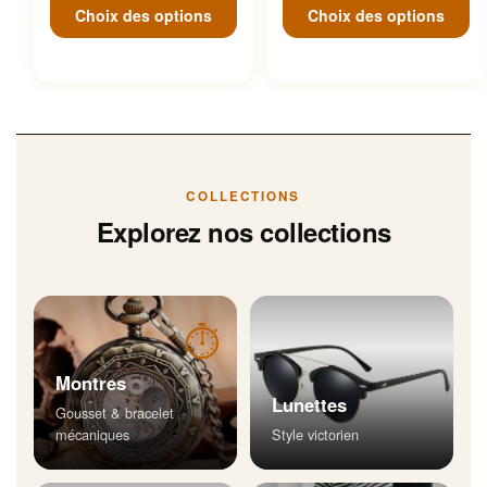
Choix des options
Choix des options
COLLECTIONS
Explorez nos collections
⏱
Montres
Lunettes
Gousset & bracelet
mécaniques
Style victorien