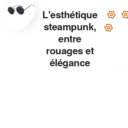
L'esthétique
steampunk,
entre
rouages et
élégance
victorienne
Lunettes steampunk en
laiton, montre aux rouages
apparents, chapeau haut-de-
forme — chaque accessoire
de notre collection associe
précision mécanique et
esthétique théâtrale pour un