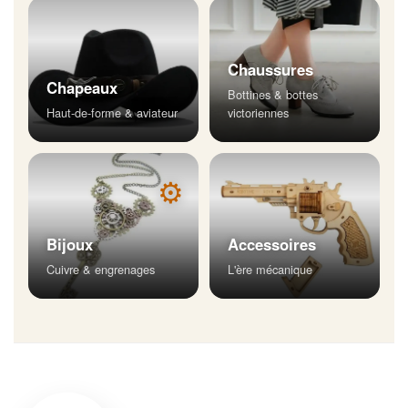
Chaussures
Chapeaux
Bottines & bottes
Haut-de-forme & aviateur
victoriennes
⚙
Bijoux
Accessoires
Cuivre & engrenages
L'ère mécanique