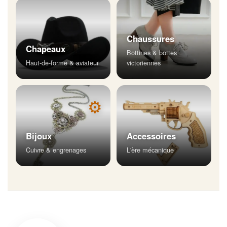
Chaussures
Chapeaux
Bottines & bottes
Haut-de-forme & aviateur
victoriennes
⚙
Bijoux
Accessoires
Cuivre & engrenages
L'ère mécanique