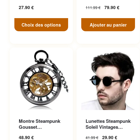
peuvent être choisies sur la
Face
27.90
€
79.90
€
111.99
€
page du produit
Choix des options
Ajouter au panier
Ce produit a plusieurs
Montre Steampunk
Lunettes Steampunk
variations. Les options
Gousset
Soleil Vintages
peuvent être choisies sur la
Transparente
Noires Cuir
48.90
€
29.90
€
41.99
€
Ascendante
page du produit