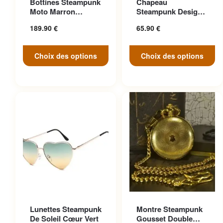
Bottines Steampunk
Chapeau
variations. Les options
variations. Les options
Moto Marron
Steampunk Design
peuvent être choisies sur la
peuvent être choisies sur la
Anticonformiste
Cosplay
189.90
€
65.90
€
page du produit
page du produit
Choix des options
Choix des options
Ce produit a plusieurs
Lunettes Steampunk
Montre Steampunk
variations. Les options
De Soleil Cœur Vert
Gousset Double