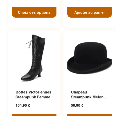
Choix des options
Ajouter au panier
Ce produit a plusieurs
Ce produit a plusieurs
Bottes Victoriennes
Chapeau
variations. Les options
variations. Les options
Steampunk Femme
Steampunk Melon
peuvent être choisies sur la
peuvent être choisies sur la
Vintage Aristocrate
104.90
€
59.90
€
page du produit
page du produit