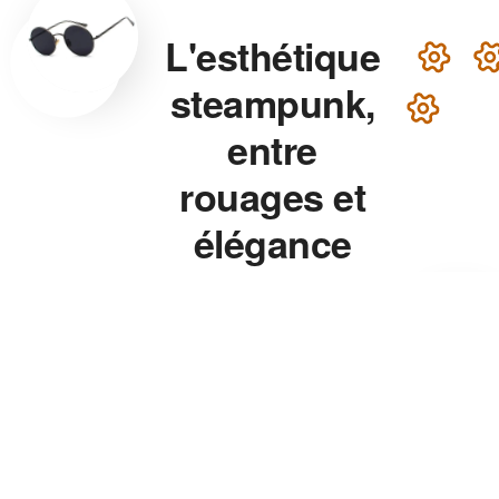
L'esthétique
steampunk,
entre
rouages et
élégance
victorienne
Lunettes steampunk en
laiton, montre aux rouages
apparents, chapeau haut-de-
forme — chaque accessoire
de notre collection associe
précision mécanique et
esthétique théâtrale pour un