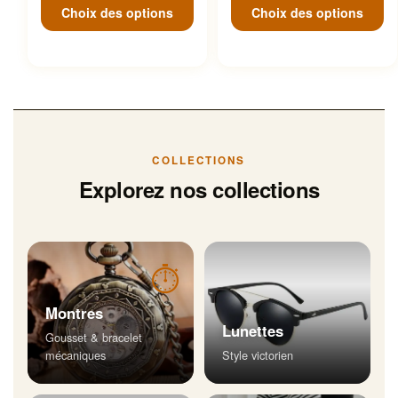
Choix des options
Choix des options
COLLECTIONS
Explorez nos collections
⏱
Montres
Lunettes
Gousset & bracelet
mécaniques
Style victorien