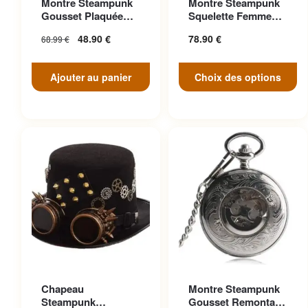
Montre Steampunk
Montre Steampunk
variations. Les options
Gousset Plaquée
Squelette Femme
peuvent être choisies sur la
Argent Victorien
Luxe Strass
48.90
€
78.90
€
68.99
€
page du produit
Ajouter au panier
Choix des options
Ce produit a plusieurs
Chapeau
Montre Steampunk
variations. Les options
Steampunk
Gousset Remontage