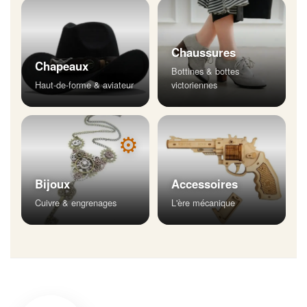
Chaussures
Chapeaux
Bottines & bottes
Haut-de-forme & aviateur
victoriennes
⚙
Bijoux
Accessoires
Cuivre & engrenages
L'ère mécanique