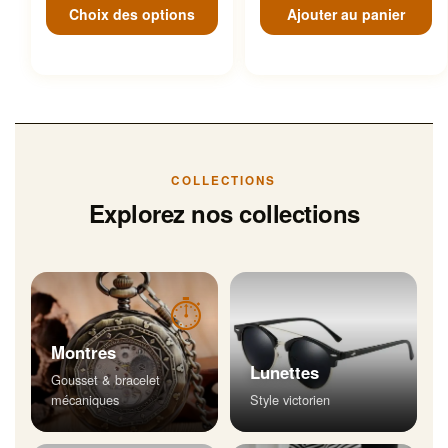
Choix des options
Ajouter au panier
COLLECTIONS
Explorez nos collections
⏱
Montres
Lunettes
Gousset & bracelet
mécaniques
Style victorien