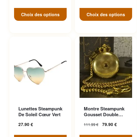
Choix des options
Choix des options
Ce produit a plusieurs
Lunettes Steampunk
Montre Steampunk
variations. Les options
De Soleil Cœur Vert
Gousset Double
peuvent être choisies sur la
Face
27.90
€
79.90
€
111.99
€
page du produit