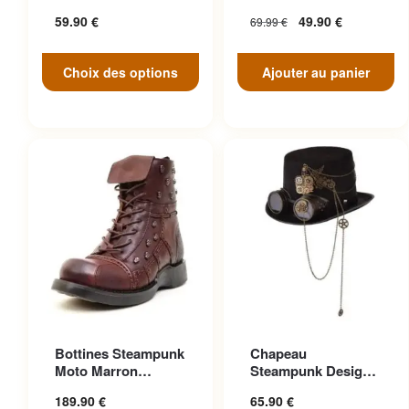
peuvent être choisies sur la
Engrenage Noir
Antique
59.90
€
49.90
€
69.99
€
page du produit
Choix des options
Ajouter au panier
Ce produit a plusieurs
Ce produit a plusieurs
Bottines Steampunk
Chapeau
variations. Les options
variations. Les options
Moto Marron
Steampunk Design
peuvent être choisies sur la
peuvent être choisies sur la
Anticonformiste
Cosplay
189.90
€
65.90
€
page du produit
page du produit