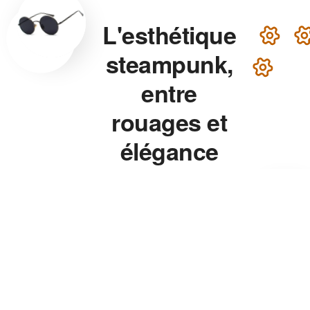
L'esthétique
steampunk,
entre
rouages et
élégance
victorienne
Lunettes steampunk en
laiton, montre aux rouages
apparents, chapeau haut-de-
forme — chaque accessoire
de notre collection associe
précision mécanique et
esthétique théâtrale pour un